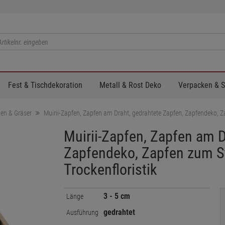
Fest & Tischdekoration
Metall & Rost Deko
Verpacken & 
en & Gräser
Muirii-Zapfen, Zapfen am Draht, gedrahtete Zapfen, Zapfendeko, Zap
Muirii-Zapfen, Zapfen am D
Zapfendeko, Zapfen zum Ste
Trockenfloristik
3 - 5 cm
Länge
gedrahtet
Ausführung