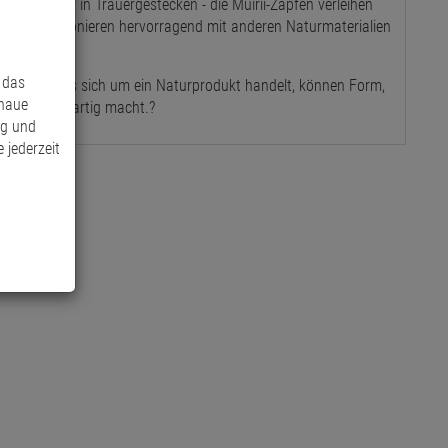
ecken oder in Trauergestecken - die Muirii-Zapfen verleihen
e.
Sie harmonieren hervorragend mit anderen Naturmaterialien
os.
?
 das
Zapfen.
Da es sich um ein Naturprodukt handelt, können Form,
enaue
Stück einzigartig macht.
?
ng und
 jederzeit