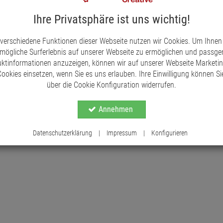
integrieren.
Ob in Adventskränzen, Weihnachtsgest
jeder Dekoration eine natürliche und elegante Not
Ihre Privatsphäre ist uns wichtig!
wie getrockneten Früchten, Zimtstangen oder Mo
 verschiedene Funktionen dieser Webseite nutzen wir Cookies. Um Ihnen
Die Lieferung erfolgt in einem Karton mit ca. 60 
mögliche Surferlebnis auf unserer Webseite zu ermöglichen und passg
Größe und Farbe der Zapfen variieren, was jedes 
ktinformationen anzuzeigen, können wir auf unserer Webseite Marketi
ookies einsetzen, wenn Sie es uns erlauben. Ihre Einwilligung können Sie
über die Cookie Konfiguration widerrufen.
Annehmen
Datenschutzerklärung
|
Impressum
|
Konfigurieren