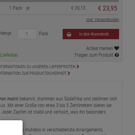
€
23,95
1 Pack
je
€ 20,13
zzgl. Versandkosten
Menge
Pack
In den Warenkorb
Artikel merken
Lieferbar
Fragen zum Produkt
NFORMATIONEN ZU UNSEREN LIEFERFRISTEN
NFORMATION ZUR PRODUKTSICHERHEIT
on muirii
bekannt, stammen aus Südafrika und zeichnen sich
aus.
Mit einer Größe von etwa 3 bis 5 Zentimetern bieten sie
.
Jeder Zapfen ist stabil und verholzt, was ihn besonders
ch die Zapfen mühelos in verschiedenste Arrangements