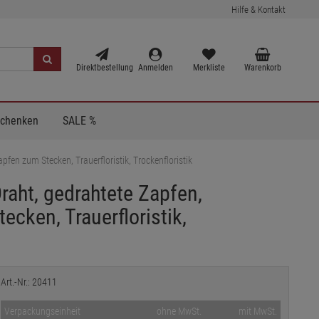
Hilfe & Kontakt
Direktbestellung
Anmelden
Merkliste
Warenkorb
Schenken
SALE %
fen zum Stecken, Trauerfloristik, Trockenfloristik
raht, gedrahtete Zapfen,
cken, Trauerfloristik,
Art.-Nr.: 20411
Verpackungseinheit
ohne MwSt.
mit MwSt.