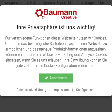
ansprechenden Blätter eignen sich perfekt für Trockengestecke,
Naturdekos und sogar für Grabschmuck. Mit einer großzügigen
Länge von etwa 20 cm verleihen sie Ihren Dekorationen eine
natürliche und stilvolle Note. In einer Packung erhalten Sie
insgesamt 100 dieser hochwertigen Palmpfeilblätter, die mit
Ihre Privatsphäre ist uns wichtig!
ihren zarten Strukturen und der weißen Waschung jede
Umgebung aufwerten. Entdecken Sie jetzt die vielfältigen
Für verschiedene Funktionen dieser Webseite nutzen wir Cookies.
Einsatzmöglichkeiten unserer Palmpfeilblätter und gestalten Sie
Um Ihnen das bestmögliche Surferlebnis auf unserer Webseite zu
Ihre Projekte ganz nach Ihren Vorstellungen!
ermöglichen und passgenaue Produktinformationen anzuzeigen,
können wir auf unserer Webseite Marketing und Analyse Cookies
einsetzen, wenn Sie es uns erlauben. Ihre Einwilligung können Sie
jederzeit über die Cookie Konfiguration widerrufen.
Annehmen
Datenschutzerklärung
|
Impressum
|
Konfigurieren