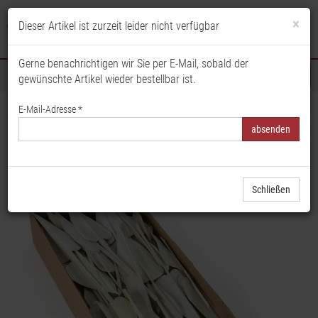
×
Dieser Artikel ist zurzeit leider nicht verfügbar
Anmelden
Merkliste
Warenkorb
Gerne benachrichtigen wir Sie per E-Mail, sobald der
gewünschte Artikel wieder bestellbar ist.
Sortiment
E-Mail-Adresse *
Startseite
Floristik & Dekoration
Trockenblumen & Früchte
Blumen & Gräser
Palmpfeilblatt, Palmblatt, Trockenfloristik, Naturdeko, Trauerfloristik,
Grabschmuck
Schließen