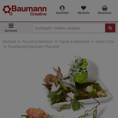
Anmelden
Merkliste
Warenkorb
Sortiment
Startseite
Floristik & Dekoration
Figuren & Dekoartikel
Hasen & Eier
Porzellantopf Eierschale, Pflanztopf