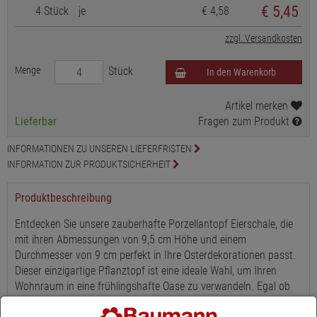
€
5,45
4 Stück
je
€ 4,58
zzgl. Versandkosten
Menge
Stück
In den Warenkorb
Artikel merken
Lieferbar
Fragen zum Produkt
INFORMATIONEN ZU UNSEREN LIEFERFRISTEN
INFORMATION ZUR PRODUKTSICHERHEIT
Produktbeschreibung
Entdecken Sie unsere zauberhafte Porzellantopf Eierschale, die
mit ihren Abmessungen von 9,5 cm Höhe und einem
Durchmesser von 9 cm perfekt in Ihre Osterdekorationen passt.
Dieser einzigartige Pflanztopf ist eine ideale Wahl, um Ihren
Wohnraum in eine frühlingshafte Oase zu verwandeln. Egal ob
Sie ihn als Solitär als Blickfang oder in einer Deko integrieren ihre