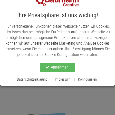
Möglichkeiten sind unbegrenzt. Bepflanzen Sie ihn mit Muscari,
Narzissen oder anderen Frühlingsblühern, um eine wunderbare
Atmosphäre zu schaffen. Oder aber Sie verwenden den
Ihre Privatsphäre ist uns wichtig!
Pflanztopf Eierschale als kleines Osternest. Die
Porzellanverarbeitung dieses Eierschalen-Pflanztopfs verleiht
Für verschiedene Funktionen dieser Webseite nutzen wir Cookies.
Mehr anzeigen
ihm eine zeitlose Eleganz. Ganz gleich, ob Sie ihn auf Möbeln
Um Ihnen das bestmögliche Surferlebnis auf unserer Webseite zu
oder Tischen platzieren, er wird garantiert alle Blicke auf sich
ermöglichen und passgenaue Produktinformationen anzuzeigen,
ziehen und Ihre Dekoration aufwerten. Unser Porzellantopf
können wir auf unserer Webseite Marketing und Analyse Cookies
Eierschale eignet sich nicht nur für Ihre eigenen
einsetzen, wenn Sie es uns erlauben. Ihre Einwilligung können Sie
Dekorationsideen, sondern ist auch eine großartige
jederzeit über die Cookie Konfiguration widerrufen.
Geschenkoption. Verbreiten Sie Osterfreude und teilen Sie die
Schönheit des Frühlings mit Ihren Lieben
Annehmen
Datenschutzerklärung
|
Impressum
|
Konfigurieren