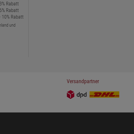
 3% Rabatt
 6% Rabatt
 + 10% Rabatt
chland und
Versandpartner