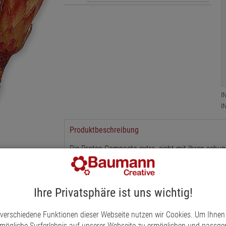
I
I
Produktbeschreibung
Die Protea Compacta extra, sieht mit Ihren schup
robusten Blüten aus stabilen Stiele können individ
werden. Mit anderen Exoten und Tannengrün rund
rot
Ihre Privatsphäre ist uns wichtig!
 verschiedene Funktionen dieser Webseite nutzen wir Cookies. Um Ihnen
mögliche Surferlebnis auf unserer Webseite zu ermöglichen und passg