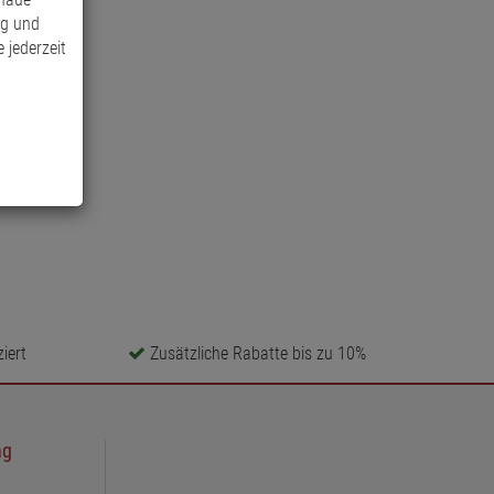
ng und
 jederzeit
iert
Zusätzliche Rabatte bis zu 10%
ng