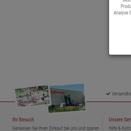
Produ
Analyse C
Versandkos
Ihr Besuch
Unsere Ser
Geniessen Sie Ihren Einkauf bei uns und sparen
Hilfe & Kont