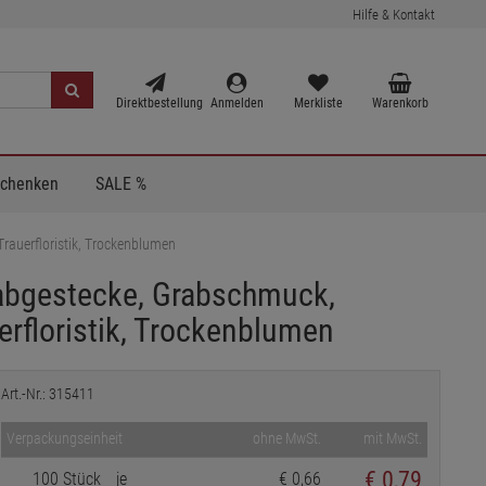
Hilfe & Kontakt
Direktbestellung
Anmelden
Merkliste
Warenkorb
Schenken
SALE %
rauerfloristik, Trockenblumen
rabgestecke, Grabschmuck,
erfloristik, Trockenblumen
Art.-Nr.: 315411
Verpackungseinheit
ohne MwSt.
mit MwSt.
€
0,79
100 Stück
je
€ 0,66