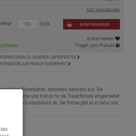
zzgl. Versandkosten
Menge
Stück
In den Warenkorb
Artikel merken
Lieferbar
Fragen zum Produkt
NFORMATIONEN ZU UNSEREN LIEFERFRISTEN
NFORMATION ZUR PRODUKTSICHERHEIT
penartigen Blütenblätter, besonders dekorativ aus. Die
uell in Gestecke und Kränze für die Trauerfloristik eingearbeitet
en Sie Ihren Grabschmuck ab. Die Protea gibt es in natur und
 das
enaue