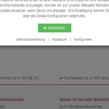
ktinformationen anzuzeigen, können wir auf unserer Webseite Marketi
ookies einsetzen, wenn Sie es uns erlauben. Ihre Einwilligung können Sie
über die Cookie Konfiguration widerrufen.
Annehmen
Datenschutzerklärung
|
Impressum
|
Konfigurieren
tenfrei ab € 150 (DE, AT)
Staffelpreise bis zu 40% reduz
viceleistungen
Sparen Sie bei jeder Bestellu
akt
ab € 150 Versandkostenfrei...