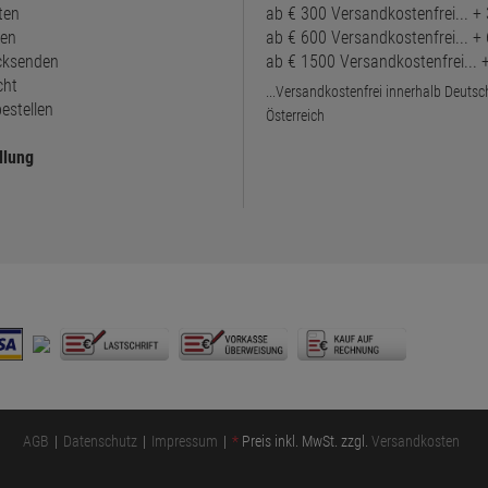
ten
ab € 300 Versandkostenfrei... +
ten
ab € 600 Versandkostenfrei... +
ücksenden
ab € 1500 Versandkostenfrei...
cht
...Versandkostenfrei innerhalb Deuts
estellen
Österreich
llung
AGB
Datenschutz
Impressum
*
Preis inkl. MwSt. zzgl.
Versandkosten