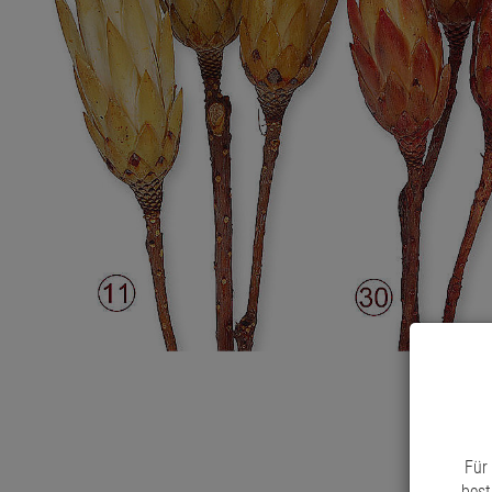
Für
best