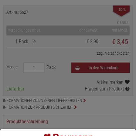
- 50 %
Art.-Nr.: 5627
€ 6,95
*
Verpackungseinheit
ohne MwSt.
mit MwSt.
€
3,45
1 Pack
je
€ 2,90
zzgl. Versandkosten
Menge
Pack
In den Warenkorb
Artikel merken
Lieferbar
Fragen zum Produkt
INFORMATIONEN ZU UNSEREN LIEFERFRISTEN
INFORMATION ZUR PRODUKTSICHERHEIT
Produktbeschreibung
Unsere Rohholzkugeln natur sind geschliffen und mit einem Loch