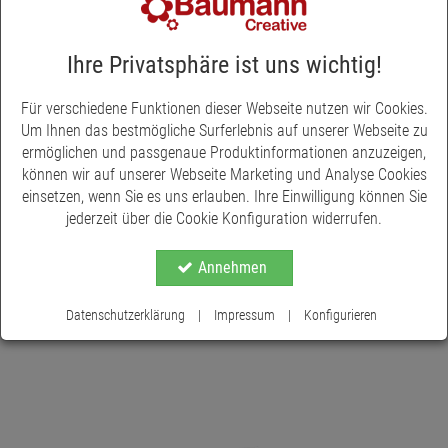
versehen. Holzkugeln sind vielseitig einsetzbar, sowohl in der
Floristik z.B. für unser Gestell für Osterbaum, sowie für
sämtliche Bastelarbeiten. Die Kugeln können bemalt, beklebt .
Ihre Privatsphäre ist uns wichtig!
werden. Die Rohholzkugeln sind in verschiedenen Größen
erhältlich.
Für verschiedene Funktionen dieser Webseite nutzen wir Cookies.
Um Ihnen das bestmögliche Surferlebnis auf unserer Webseite zu
ermöglichen und passgenaue Produktinformationen anzuzeigen,
können wir auf unserer Webseite Marketing und Analyse Cookies
einsetzen, wenn Sie es uns erlauben. Ihre Einwilligung können Sie
jederzeit über die Cookie Konfiguration widerrufen.
Annehmen
Datenschutzerklärung
|
Impressum
|
Konfigurieren