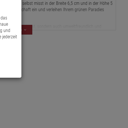
efer-Schild selbst misst in der Breite 6,5 cm und in der Höhe 5
 Gartenlandschaft ein und verleihen Ihrem grünen Paradies
 das
enaue
sthetisch ansprechend, sondern auch umweltfreundlich und
Mehr anzeigen
ng und
ndbarkeit tragen sie dazu bei, Ihren Garten stilvoll zu
 jederzeit
 Vielseitigkeit und den Charme dieser Schiefer-Pflanzschilder
ltungen eine persönliche Note, die im Gedächtnis bleibt.