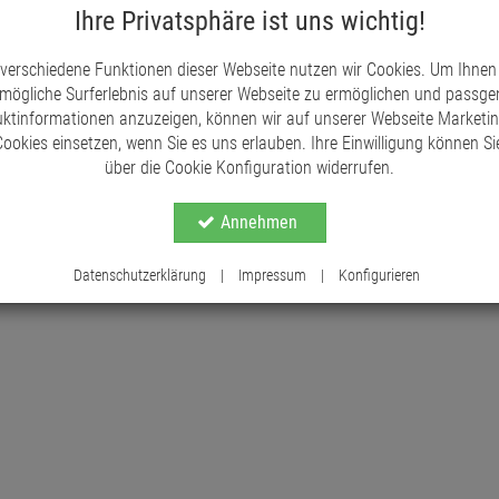
Schilder sind großzügige 16 cm hoch, und das Schi
Ihre Privatsphäre ist uns wichtig!
cm. Diese Schilder fügen sich harmonisch in jede
einen Hauch von Raffinesse.
 verschiedene Funktionen dieser Webseite nutzen wir Cookies. Um Ihnen
mögliche Surferlebnis auf unserer Webseite zu ermöglichen und passg
Unsere Schiefer-Pflanzschilder sind nicht nur ä
ktinformationen anzuzeigen, können wir auf unserer Webseite Marketi
nachhaltig. Dank ihrer Robustheit und Wiederverwe
ookies einsetzen, wenn Sie es uns erlauben. Ihre Einwilligung können Sie
organisieren und zu dekorieren. Entdecken Sie die
über die Cookie Konfiguration widerrufen.
und verleihen Sie Ihrem Garten und Ihren Veransta
Annehmen
Datenschutzerklärung
|
Impressum
|
Konfigurieren