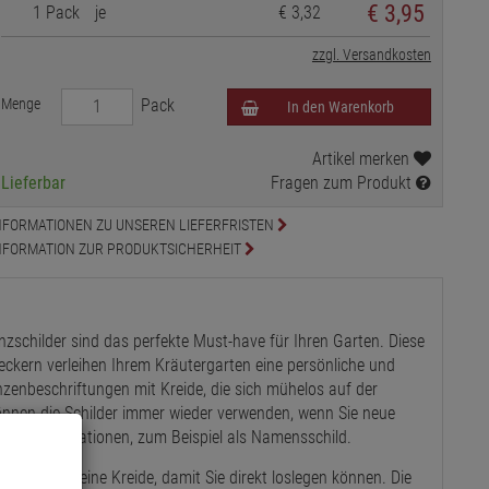
€
3,95
1 Pack
je
€ 3,32
zzgl. Versandkosten
Menge
Pack
In den Warenkorb
Artikel merken
Lieferbar
Fragen zum Produkt
NFORMATIONEN ZU UNSEREN LIEFERFRISTEN
NFORMATION ZUR PRODUKTSICHERHEIT
nzschilder sind das perfekte Must-have für Ihren Garten. Diese
eckern verleihen Ihrem Kräutergarten eine persönliche und
anzenbeschriftungen mit Kreide, die sich mühelos auf der
nnen die Schilder immer wieder verwenden, wenn Sie neue
lle Tischdekorationen, zum Beispiel als Namensschild.
ilder sowie eine Kreide, damit Sie direkt loslegen können. Die