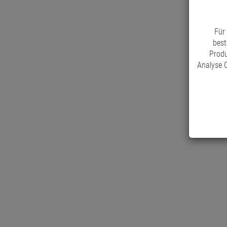
Für
best
Produ
Analyse C