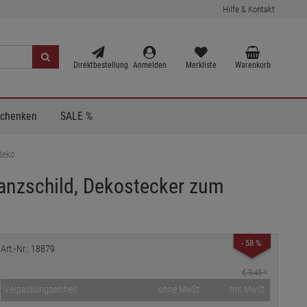
Hilfe & Kontakt
Direktbestellung
Anmelden
Merkliste
Warenkorb
Schenken
SALE %
rdeko
flanzschild, Dekostecker zum
- 58 %
Art.-Nr.: 18879
€ 9,45
*
Verpackungseinheit
ohne MwSt.
mit MwSt.