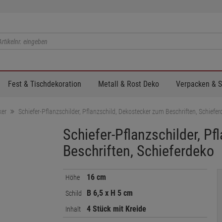
Fest & Tischdekoration
Metall & Rost Deko
Verpacken & 
ker
Schiefer-Pflanzschilder, Pflanzschild, Dekostecker zum Beschriften, Schiefe
Schiefer-Pflanzschilder, P
Beschriften, Schieferdeko
16 cm
Höhe
B 6,5 x H 5 cm
Schild
4 Stück mit Kreide
Inhalt