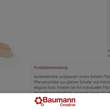
I
I
Produktbeschreibung
Gartenliebhaber aufgepasst! Unsere Schiefer-Pfla
Pflanzenschilder aus glattem Schiefer und Holzst
elegante Note. Kreieren Sie Ihre individuellen Pfl
abwischbaren Oberfläche anpassen lassen. Sie kö
Pflanzen setzen. Toll auch als Beiwerk für stilvo
In jeder Packung erhalten Sie 4 Schiefer-Pflanzsch