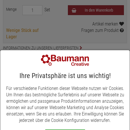
Menge
Set
In den Warenkorb
Artikel merken
Wenige Stück auf
Fragen zum Produkt
Lager
INFORMATIONEN ZU UNSEREN LIEFERFRISTEN
INFORMATION ZUR PRODUKTSICHERHEIT
Produktbeschreibung
Ihre Privatsphäre ist uns wichtig!
Schulrucksack Champion Maxx Pro Rainbow von School Mood
Für verschiedene Funktionen dieser Webseite nutzen wir Cookies.
Um Ihnen das bestmögliche Surferlebnis auf unserer Webseite zu
Setinhalt:
Schulranzen, Turnbeutel, Etui (21-tlg., Markenfüllung
ermöglichen und passgenaue Produktinformationen anzuzeigen,
von Eberhard Faber), Schlamperrolle, Brotdose, 3-tlg. Patchy-Set,
können wir auf unserer Webseite Marketing und Analyse Cookies
Plüschanhänger "Moodie".
einsetzen, wenn Sie es uns erlauben. Ihre Einwilligung können Sie
Ausgezeichnet mit dem IGR-Gütesiegel - Ergonomisches
jederzeit über die Cookie Konfiguration widerrufen.
Produkt