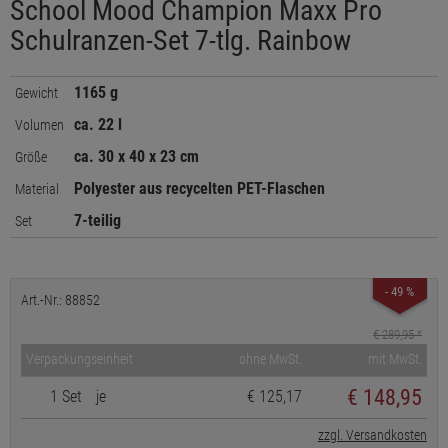
School Mood Champion Maxx Pro
Schulranzen-Set 7-tlg. Rainbow
1165 g
Gewicht
ca. 22 l
Volumen
ca. 30 x 40 x 23 cm
Größe
Polyester aus recycelten PET-Flaschen
Material
7-teilig
Set
- 49 %
Art.-Nr.: 88852
€ 289,95
*
Verpackungseinheit
ohne MwSt.
mit MwSt.
€
148,95
1 Set
je
€ 125,17
zzgl. Versandkosten