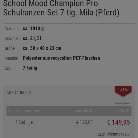
School Mood Champion Pro
Schulranzen-Set 7-tlg. Mila (Pferd)
ca. 1010 g
Gewicht
ca. 21,5 l
Volumen
ca. 30 x 40 x 23 cm
Größe
Polyester aus recycelten PET-Flaschen
Material
7-teilig
Set
- 46 %
Art.-Nr.: 88820
€ 279,95
*
Verpackungseinheit
ohne MwSt.
mit MwSt.
€
149,95
1 Set
je
€ 126,01
zzgl. Versandkosten