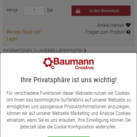
Menge
Set
In den Warenkorb
Artikel merken
Wenige Stück auf
Fragen zum Produkt
Lager
INFORMATIONEN ZU UNSEREN LIEFERFRISTEN
INFORMATION ZUR PRODUKTSICHERHEIT
Produktbeschreibung
Ihre Privatsphäre ist uns wichtig!
Schulrucksack Champion Pro Mila (Pferd) von School Mood
Für verschiedene Funktionen dieser Webseite nutzen wir Cookies.
Um Ihnen das bestmögliche Surferlebnis auf unserer Webseite zu
Setinhalt:
Schulranzen, Turnbeutel, Etui (21-tlg., Markenfüllung
ermöglichen und passgenaue Produktinformationen anzuzeigen,
von Eberhard Faber), Schlamperrolle, Brotdose, 3-tlg. Patchy-Set,
können wir auf unserer Webseite Marketing und Analyse Cookies
Plüschanhänger "Moodie".
einsetzen, wenn Sie es uns erlauben. Ihre Einwilligung können Sie
Ausgezeichnet mit dem IGR-Gütesiegel - Ergonomisches
jederzeit über die Cookie Konfiguration widerrufen.
Produkt