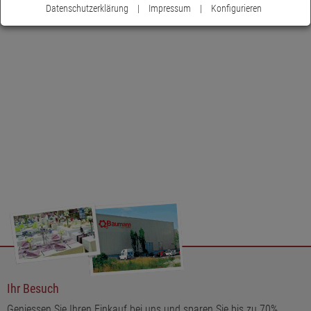
Datenschutzerklärung
|
Impressum
|
Konfigurieren
Ihr Besuch
Geniessen Sie Ihren Einkauf bei uns und sparen Sie bis zu 70%.