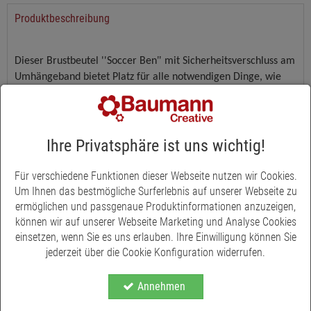
Produktbeschreibung
"
Dieser Brustbeutel ''Soccer Ben
mit Sicherheitsverschluss am
Umhängeband bietet Platz für alle notwendigen Dinge, wie
Fahrkarte, Geld, Schülerausweis etc. Er hat einen
aufklappbaren Flap mit Klettverschluss und bietet viel Platz für
Geldscheine, Kleingeld, Schlüssel etc. Das Kleingeldfach kann
separat noch mit einem Reißverschluss geschlossen werden.
Ihre Privatsphäre ist uns wichtig!
Auf der Rückseite befindet sich ein Fensterfach für den
Fahrschein. Des Weiteren ist innenseitig ein abnehmbarer
Für verschiedene Funktionen dieser Webseite nutzen wir Cookies.
Schlüsselring befestigt.
Um Ihnen das bestmögliche Surferlebnis auf unserer Webseite zu
ermöglichen und passgenaue Produktinformationen anzuzeigen,
Mit dem neutralen Allover-Print ist er passend zum jeweiligen
können wir auf unserer Webseite Marketing und Analyse Cookies
Schulranzen-Design.
einsetzen, wenn Sie es uns erlauben. Ihre Einwilligung können Sie
Die Textilien bestehen zu 100% aus recycelten PET-Flaschen und
jederzeit über die Cookie Konfiguration widerrufen.
haben eine 100% PFC-freie und bluesign-zertifizierte Beschichtung.
Annehmen