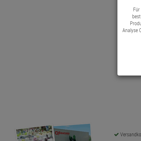
Für
best
Produ
Analyse C
Versandkos