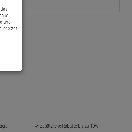
 das
enaue
ng und
 jederzeit
iert
Zusätzliche Rabatte bis zu 10%