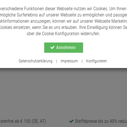
einladende Atmosphäre schaffen.
 verschiedene Funktionen dieser Webseite nutzen wir Cookies. Um Ihnen
mögliche Surferlebnis auf unserer Webseite zu ermöglichen und passg
ktinformationen anzuzeigen, können wir auf unserer Webseite Marketi
ookies einsetzen, wenn Sie es uns erlauben. Ihre Einwilligung können Sie
über die Cookie Konfiguration widerrufen.
Annehmen
Datenschutzerklärung
|
Impressum
|
Konfigurieren
tenfrei ab € 150 (DE, AT)
Staffelpreise bis zu 40% reduz