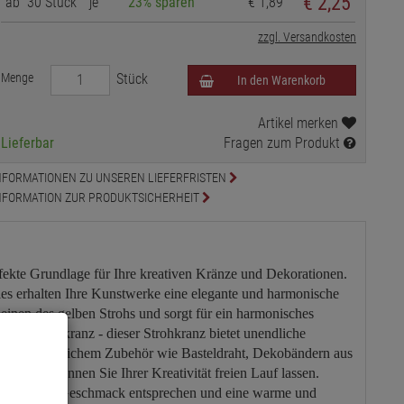
€ 2,25
ab
30 Stück
je
23% sparen
€ 1,89
zzgl. Versandkosten
Menge
Stück
In den Warenkorb
Artikel merken
Lieferbar
Fragen zum Produkt
NFORMATIONEN ZU UNSEREN LIEFERFRISTEN
NFORMATION ZUR PRODUKTSICHERHEIT
rfekte Grundlage für Ihre kreativen Kränze und Dekorationen.
s erhalten Ihre Kunstwerke eine elegante und harmonische
einen des gelben Strohs und sorgt für ein harmonisches
der als Türkranz - dieser Strohkranz bietet unendliche
 . Mit zusätzlichem Zubehör wie Basteldraht, Dekobändern aus
hlights können Sie Ihrer Kreativität freien Lauf lassen.
persönlichen Geschmack entsprechen und eine warme und