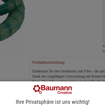
I
I
Produktbeschreibung
Entdecken Sie den Strohkranz mit Vlies - die pe
Dank der sorgfältigen Umwicklung mit Römervlie
Basis. Das Vlies schützt dabei vor dem Durchsch
Gesamtbild. Ob für den Herbst, die Adventszeit o
Möglichkeiten für individuelle Gestaltungsideen
Filz oder Taft, Kerzen sowie funkelnden Deko-Hig
Ihre Privatsphäre ist uns wichtig!
Erschaffen Sie einzigartige Kränze, die Ihrem 