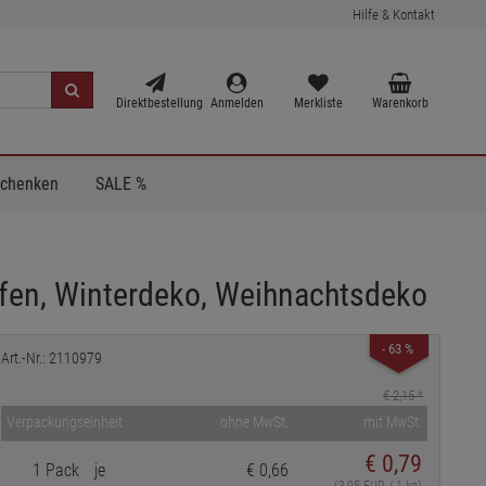
Hilfe & Kontakt
Direktbestellung
Anmelden
Merkliste
Warenkorb
Schenken
SALE %
fen, Winterdeko, Weihnachtsdeko
- 63 %
Art.-Nr.: 2110979
€ 2,15
*
Verpackungseinheit
ohne MwSt.
mit MwSt.
€
0,79
1 Pack
je
€ 0,66
(3,95 EUR / 1 kg)