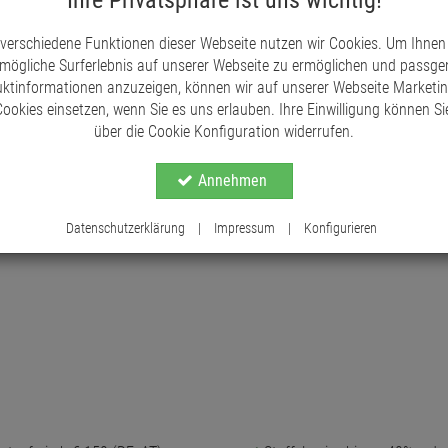
Die Tannenzapfen zeichnen sich durch ihre natürli
beliebtes Element in der Floristik und im DIY-Ber
 verschiedene Funktionen dieser Webseite nutzen wir Cookies. Um Ihnen
mögliche Surferlebnis auf unserer Webseite zu ermöglichen und passg
ktinformationen anzuzeigen, können wir auf unserer Webseite Marketi
ookies einsetzen, wenn Sie es uns erlauben. Ihre Einwilligung können Sie
über die Cookie Konfiguration widerrufen.
Annehmen
Datenschutzerklärung
|
Impressum
|
Konfigurieren