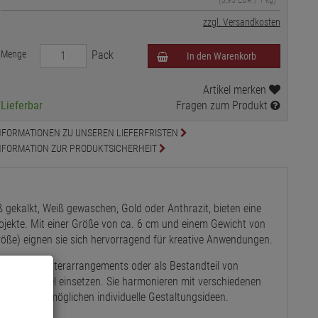
zzgl. Versandkosten
Menge
Pack
In den Warenkorb
Artikel merken
Lieferbar
Fragen zum Produkt
NFORMATIONEN ZU UNSEREN LIEFERFRISTEN
NFORMATION ZUR PRODUKTSICHERHEIT
ß gekalkt, Weiß gewaschen, Gold oder Anthrazit, bieten eine
projekte. Mit einer Größe von ca. 6 cm und einem Gewicht von
röße) eignen sie sich hervorragend für kreative Anwendungen.
ngsvolle Winterarrangements oder als Bestandteil von
n sich flexibel einsetzen. Sie harmonieren mit verschiedenen
ifen und ermöglichen individuelle Gestaltungsideen.