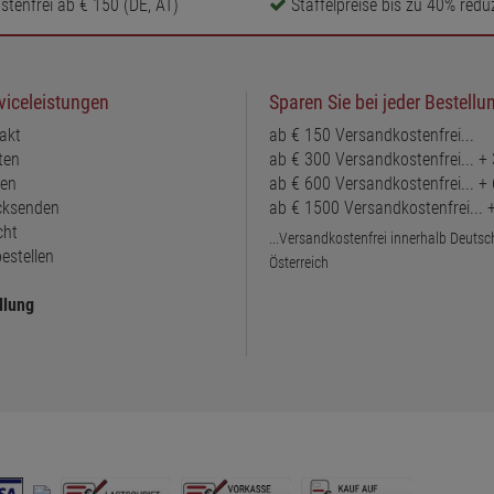
tenfrei ab € 150 (DE, AT)
Staffelpreise bis zu 40% reduz
viceleistungen
Sparen Sie bei jeder Bestellu
akt
ab € 150 Versandkostenfrei...
ten
ab € 300 Versandkostenfrei... +
ten
ab € 600 Versandkostenfrei... +
ücksenden
ab € 1500 Versandkostenfrei...
cht
...Versandkostenfrei innerhalb Deuts
estellen
Österreich
llung