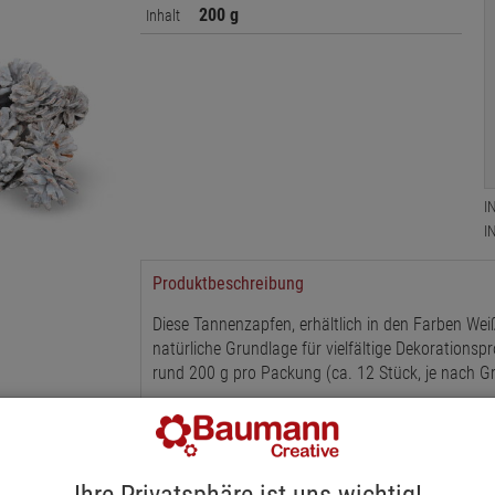
200 g
Inhalt
I
I
Produktbeschreibung
Diese Tannenzapfen, erhältlich in den Farben Wei
natürliche Grundlage für vielfältige Dekorations
rund 200 g pro Packung (ca. 12 Stück, je nach G
Ob für festliche Weihnachtsdekorationen, stimmu
Grabgestecken zu Allerheiligen - die Zapfen lasse
Materialien wie Tannenzweigen, Kerzen oder Schle
Ihre Privatsphäre ist uns wichtig!