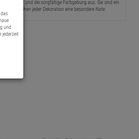
che Struktur und die sorgfältige Farbgebung aus. Sie sind ein
eich und verleihen jeder Dekoration eine besondere Note.
 das
enaue
ng und
 jederzeit