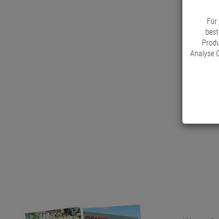
Für
best
Produ
Analyse C