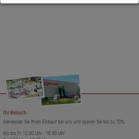
oder dekorativen Kerzenständern verwendet werden und sind ein
individueller Blickfang. Suchen Sie sich passende und farblich
abgestimmte Kerzenhalter aus, um das Kerzenlicht perfekt zur
Geltung zu bringen und eine angenehme Atmosphäre zu
schaffen. Ob für ein romantisches Dinner zu zweit oder für eine
Feier mit Freunden - unsere Teelichte aus Nightlights Paraffin
werden Sie begeistern.
Ihr Besuch
Geniessen Sie Ihren Einkauf bei uns und sparen Sie bis zu 70%.
Mo bis Fr 10.00 Uhr - 18.00 Uhr