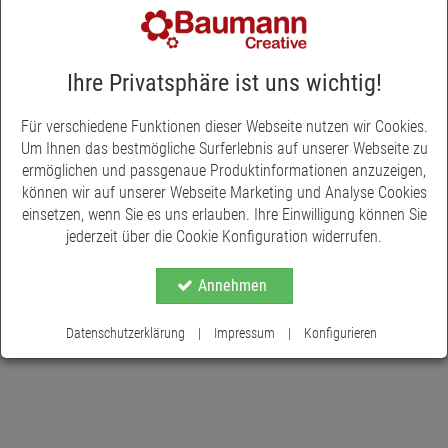
gefühlvolle Note. Der Schriftzug "In Liebe" drückt auf würdevolle
Weise Ihre Verbundenheit und Erinnerung an einen geliebten
Menschen aus. Dank des rückseitig angebrachten Drahts lässt
sich das Herz leicht in Kränzen, Gestecken oder direkt in der
Ihre Privatsphäre ist uns wichtig!
Erde befestigen. Mit einem Durchmesser von 16 cm eignet es
sich ideal für verschiedene Gedenk-Arrangements.
Für verschiedene Funktionen dieser Webseite nutzen wir Cookies.
Um Ihnen das bestmögliche Surferlebnis auf unserer Webseite zu
ermöglichen und passgenaue Produktinformationen anzuzeigen,
können wir auf unserer Webseite Marketing und Analyse Cookies
einsetzen, wenn Sie es uns erlauben. Ihre Einwilligung können Sie
jederzeit über die Cookie Konfiguration widerrufen.
Annehmen
Datenschutzerklärung
|
Impressum
|
Konfigurieren