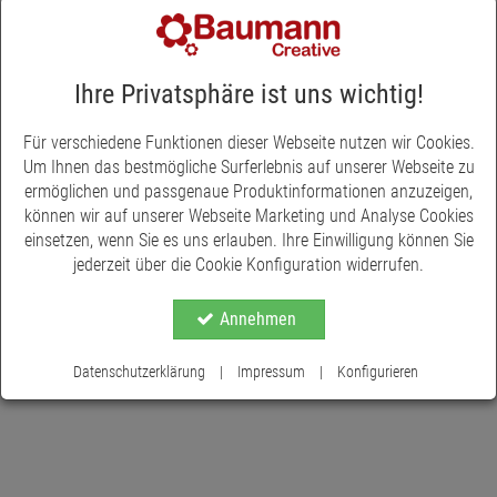
Produktbeschreibung
Dieser Trocken-Steckschaum-Kegel ist in verschiedenen Größen
erhältlich. Er besteht aus einem speziell für die Anforderungen
Ihre Privatsphäre ist uns wichtig!
von Trockengestecke entwickelten Polyurethanschaum. Das
richtige Verhältnis von Flexibilität und Sprödigkeit bietet bei
Für verschiedene Funktionen dieser Webseite nutzen wir Cookies.
dieser Steckmasse einen optimalen Halt.
Um Ihnen das bestmögliche Surferlebnis auf unserer Webseite zu
ermöglichen und passgenaue Produktinformationen anzuzeigen,
können wir auf unserer Webseite Marketing und Analyse Cookies
einsetzen, wenn Sie es uns erlauben. Ihre Einwilligung können Sie
jederzeit über die Cookie Konfiguration widerrufen.
Annehmen
Datenschutzerklärung
|
Impressum
|
Konfigurieren