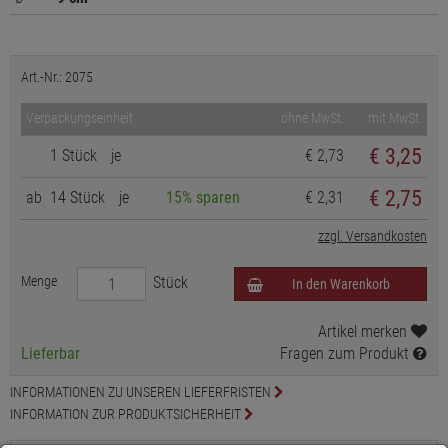
Art.-Nr.: 2075
Verpackungseinheit
ohne MwSt.
mit MwSt.
€
3,25
1 Stück
je
€ 2,73
€ 2,75
ab
14 Stück
je
15% sparen
€ 2,31
zzgl. Versandkosten
Menge
Stück
In den Warenkorb
Artikel merken
Lieferbar
Fragen zum Produkt
INFORMATIONEN ZU UNSEREN LIEFERFRISTEN
INFORMATION ZUR PRODUKTSICHERHEIT