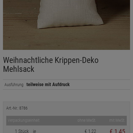
Weihnachtliche Krippen-Deko
Mehlsack
teilweise mit Aufdruck
Ausführung
Art.-Nr.: 8786
Verpackungseinheit
ohne MwSt.
mit MwSt.
€
1,45
1 Stück
je
€ 1,22