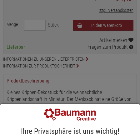
zzgl. Versandkosten
Menge
Stück
In den Warenkorb
Artikel merken
Lieferbar
Fragen zum Produkt
INFORMATIONEN ZU UNSEREN LIEFERFRISTEN
INFORMATION ZUR PRODUKTSICHERHEIT
Produktbeschreibung
Kleines Krippen-Dekostück für die weihnachtliche
Krippenlandschaft in Miniatur. Der Mehlsack hat eine Größe von
zirka 4 cm und ist geeignet für alle Krippen. Teilweise wird der
Sack mit Aufdruck geliefert.
Ihre Privatsphäre ist uns wichtig!