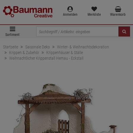
Anmelden
Merkliste
Warenkorb
Sortiment
Startseite
Saisonale Deko
Winter- & Weihnachtsdekoration
Krippen & Zubehör
Krippenhäuser & Ställe
Weihnachtlicher Krippenstall Hemau - Eckstall