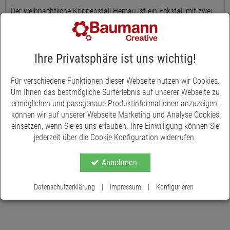
Der weihnachtliche Krippenstall Hemau ist ein Eckstall mit zwei
Ruinen-Mauerwerken und einer Teilüberdachung aus Holz. Die
Grundplatte hat eine Größe von B 40 X T 30 cm und eine
Mauerhöhe von ca. 22 cm. Die stalltypischen Wände bieten eine
schöne Kulisse für das weihnachtliche Geschehen, genauso
Ihre Privatsphäre ist uns wichtig!
schmücken begrünte und bemooste Flächen, Details wie
Maueröffnung mit Holz-Zaun oder die Grundstückmauer die
Für verschiedene Funktionen dieser Webseite nutzen wir Cookies.
Krippenlandschaft. Größe ca. B x T x H: 40 x 30 x 22 cm, für ca.
Um Ihnen das bestmögliche Surferlebnis auf unserer Webseite zu
10 cm Figuren, aus Holz
ermöglichen und passgenaue Produktinformationen anzuzeigen,
können wir auf unserer Webseite Marketing und Analyse Cookies
einsetzen, wenn Sie es uns erlauben. Ihre Einwilligung können Sie
jederzeit über die Cookie Konfiguration widerrufen.
Annehmen
Datenschutzerklärung
|
Impressum
|
Konfigurieren