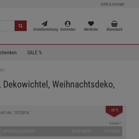
Hilfe & Kontakt
Direktbestellung
Anmelden
Merkliste
Warenkorb
Schenken
SALE %
eko
l, Dekowichtel, Weihnachtsdeko,
- 20 %
Art.-Nr.: 1910914
€ 8,45
*
Verpackungseinheit
ohne MwSt.
mit MwSt.