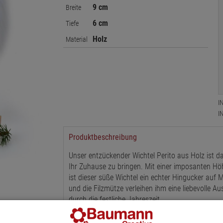
9 cm
Breite
6 cm
Tiefe
Holz
Material
I
I
Produktbeschreibung
Unser entzückender Wichtel Perito aus Holz ist 
Ihr Zuhause zu bringen. Mit einer imposanten Hö
ist dieser süße Wichtel ein echter Hingucker auf 
und die Filzmütze verleihen ihm eine liebevolle 
durch die festliche Jahreszeit.
Der Wichtel Perito ist nicht nur eine wunderbare 