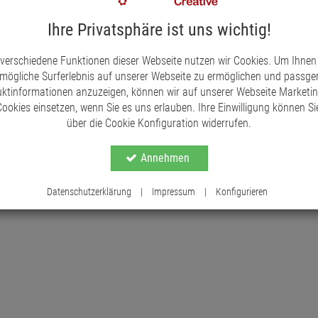
Geschenk für Ihre Liebsten in der Advents- und We
salbei passt er sich harmonisch in jede Einrichtu
Ihre Privatsphäre ist uns wichtig!
Atmosphäre.
 verschiedene Funktionen dieser Webseite nutzen wir Cookies. Um Ihnen
Entdecken Sie die Magie unseres Wichtels Perito
mögliche Surferlebnis auf unserer Webseite zu ermöglichen und passg
verzaubern.
ktinformationen anzuzeigen, können wir auf unserer Webseite Marketi
ookies einsetzen, wenn Sie es uns erlauben. Ihre Einwilligung können Sie
über die Cookie Konfiguration widerrufen.
Annehmen
Datenschutzerklärung
|
Impressum
|
Konfigurieren