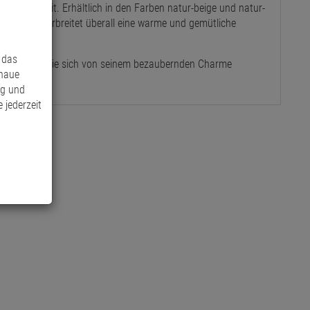
ihnachtszeit. Erhältlich in den Farben natur-beige und natur-
ng ein und verbreitet überall eine warme und gemütliche
 das
 und lassen Sie sich von seinem bezaubernden Charme
enaue
ng und
 jederzeit