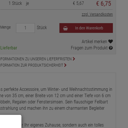
€
6,75
1 Stück
je
€ 5,67
zzgl. Versandkosten
Menge
Stück
In den Warenkorb
Artikel merken
Lieferbar
Fragen zum Produkt
NFORMATIONEN ZU UNSEREN LIEFERFRISTEN
NFORMATION ZUR PRODUKTSICHERHEIT
das perfekte Accessoire, um Winter- und Weihnachtsstimmung in
he von 35 cm, einer Breite von 12 cm und einer Tiefe von 6 cm
Möbeln, Regalen oder Fenstersimsen. Sein flauschiger Fellbart
Ausstrahlung und machen ihn zu einem charmanten Begleiter
Dekoration für Ihr eigenes Zuhause, sondern auch ein tolles