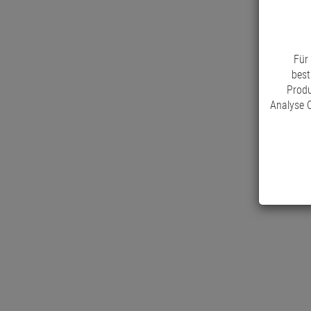
Für
best
Produ
Analyse C