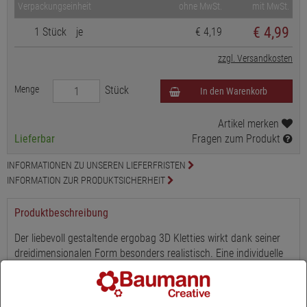
Verpackungseinheit
ohne MwSt.
mit MwSt.
€
4,99
1 Stück
je
€ 4,19
zzgl. Versandkosten
Menge
Stück
In den Warenkorb
Artikel merken
Lieferbar
Fragen zum Produkt
INFORMATIONEN ZU UNSEREN LIEFERFRISTEN
INFORMATION ZUR PRODUKTSICHERHEIT
Produktbeschreibung
Der liebevoll gestaltende ergobag 3D Kletties wirkt dank seiner
dreidimensionalen Form besonders realistisch. Eine individuelle
Gestaltung von ergobag Schulranzen - und -Rucksack, sowie der
Sportbeutel, welche mit einem Klettpunkt ausgestattet sind,
ermöglichen diesen tollen Sound LED Kletties, deren Batterien