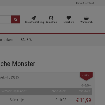
Hilfe & Kontakt
Direktbestellung
Anmelden
Merkliste
Warenkorb
Schenken
SALE %
asche Monster
- 40 %
Art.-Nr.: 83835
€ 19,99
*
Verpackungseinheit
ohne MwSt.
mit MwSt.
€
11,99
1 Stück
je
€ 10,08