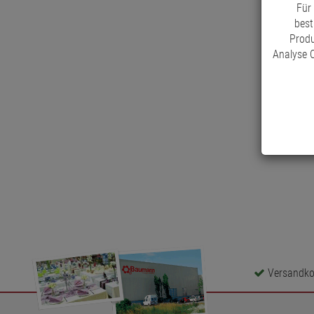
Für
best
Produ
Analyse C
Versandkos