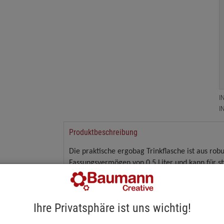
I
I
Produktbeschreibung
Die praktische ergobag Trinkflasche ist aus rob
Fassungsvermögen von 0,5 Liter und kann für st
auslaufsicheren Big Mouth-Silikonverschluss ist 
Schadstoffen und geschmacks- und geruchsneut
Ihre Privatsphäre ist uns wichtig!