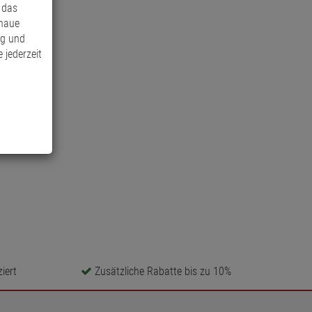
 das
enaue
ng und
 jederzeit
iert
Zusätzliche Rabatte bis zu 10%