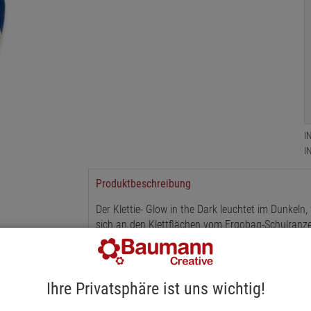
I
I
Produktbeschreibung
Der Klettie- Glow in the Dark leuchtet im Dunkeln,
sich an den Klettflächen vom Ergobag-Schulranze
Ihre Privatsphäre ist uns wichtig!