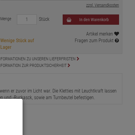
zzgl. Versandkosten
Menge
Stück
In den Warenkorb
Artikel merken
Wenige Stück auf
Fragen zum Produkt
Lager
NFORMATIONEN ZU UNSEREN LIEFERFRISTEN
NFORMATION ZUR PRODUKTSICHERHEIT
 wenn er zuvor im Licht war. Die Kletties mit Leuchtkraft lassen
n und -Ruckasck, sowie am Turnbeutel befestigen.