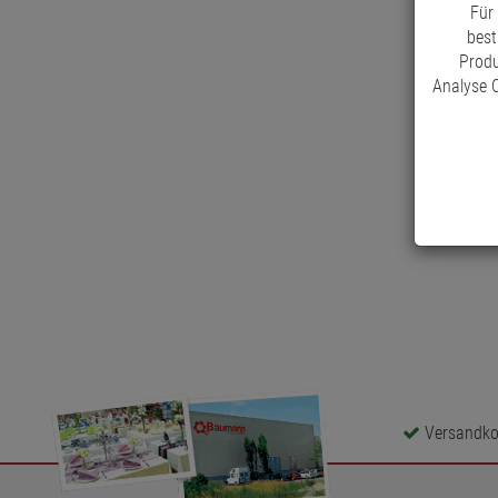
Für
best
Produ
Analyse C
Versandkos