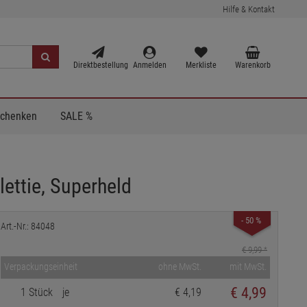
Hilfe & Kontakt
Direktbestellung
Anmelden
Merkliste
Warenkorb
Schenken
SALE %
lettie, Superheld
- 50 %
Art.-Nr.: 84048
€ 9,99
*
Verpackungseinheit
ohne MwSt.
mit MwSt.
€
4,99
1 Stück
je
€ 4,19