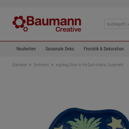
Neuheiten
Saisonale Deko
Floristik & Dekoration
Startseite
Sortiment
ergobag Glow in the Dark-Klettie, Superheld