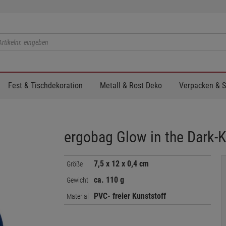
Fest & Tischdekoration
Metall & Rost Deko
Verpacken & 
ergobag Glow in the Dark-K
7,5 x 12 x 0,4 cm
Größe
ca. 110 g
Gewicht
PVC- freier Kunststoff
Material