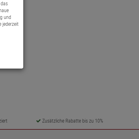
 das
enaue
ng und
 jederzeit
iert
Zusätzliche Rabatte bis zu 10%