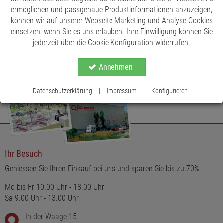
▶ Schneller und günstiger Versand ✓ Hochwertige Qualität ✓
ermöglichen und passgenaue Produktinformationen anzuzeigen,
können wir auf unserer Webseite Marketing und Analyse Cookies
einsetzen, wenn Sie es uns erlauben. Ihre Einwilligung können Sie
jederzeit über die Cookie Konfiguration widerrufen.
Annehmen
Datenschutzerklärung
|
Impressum
|
Konfigurieren
Ihr Besuch
Geniessen Sie Ihren Einkauf bei uns und sparen Sie bis zu 70%.
Mo bis Fr 10.00 Uhr - 18.00 Uhr
Sa 9.00 Uhr - 13.00 Uhr
In der Waage 15