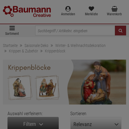
Anmelden
Merkliste
Warenkorb
Sortiment
Startseite
Saisonale Deko
Winter- & Weihnachtsdekoration
Krippen & Zubehör
Krippenblock
Auswahl verfeinern:
Sortieren
Filtern