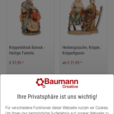
Krippenblock Barock -
Herbergssuche, Krippe,
Heilige Familie
Krippefiguren
€ 37,95
ab € 21,95
*
*
«
1
»
Ihre Privatsphäre ist uns wichtig!
Krippenblöcke günstig online kaufen
Für verschiedene Funktionen dieser Webseite nutzen wir Cookies.
Jetzt Krippenblöcke im Online Shop von Baumann Creative kaufen
Um Ihnen das bestmögliche Surferlebnis auf unserer Webseite zu