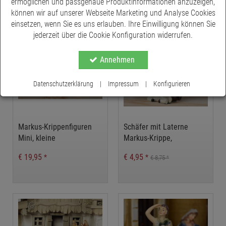
ermöglichen und passgenaue Produktinformationen anzuzeigen,
können wir auf unserer Webseite Marketing und Analyse Cookies
- 43 %
einsetzen, wenn Sie es uns erlauben. Ihre Einwilligung können Sie
jederzeit über die Cookie Konfiguration widerrufen.
Annehmen
Datenschutzerklärung
|
Impressum
|
Konfigurieren
Markus-Krippenfiguren
Schäfer mit Laterne
Mini, kleine
Markus-Krippe,
Krippenfiguren,
Krippenfigur, Zusatzfigur
€ 19,95
€ 4,95
*
*
€ 8,75
*
Figurenset Mini für
Markus-Krippe,
Krippe
Weihnachtskrippe