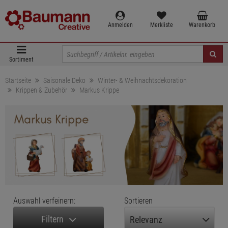
Anmelden
Merkliste
Warenkorb
Sortiment
Startseite
Saisonale Deko
Winter- & Weihnachtsdekoration
Krippen & Zubehör
Markus Krippe
Auswahl verfeinern:
Sortieren
Filtern