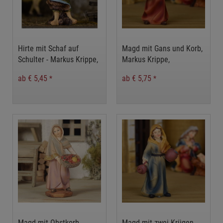
Hirte mit Schaf auf
Magd mit Gans und Korb,
Schulter - Markus Krippe,
Markus Krippe,
Weihnachtskrippe,
Weihnachtskrippe,
ab € 5,45
ab € 5,75
*
*
Krippenfiguren
Krippenfiguren
Magd mit Obstkorb,
Magd mit zwei Krügen,