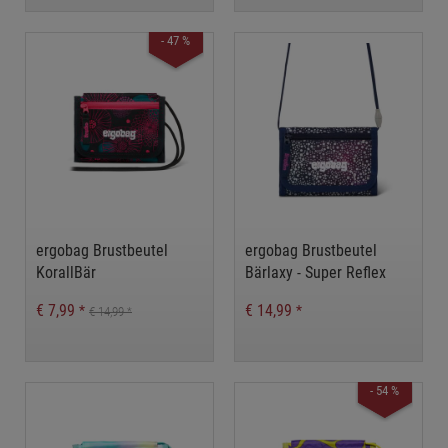
- 47 %
ergobag Brustbeutel
ergobag Brustbeutel
KorallBär
Bärlaxy - Super Reflex
Edition
€ 7,99
€ 14,99
*
*
€ 14,99
*
- 54 %