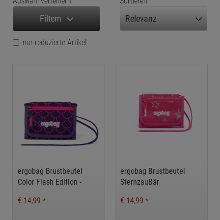
Auswahl verfeinern:
Sortieren
Filtern
nur reduzierte Artikel
ergobag Brustbeutel
ergobag Brustbeutel
Color Flash Edition -
SternzauBär
Perlentauchbär
€ 14,99
€ 14,99
*
*