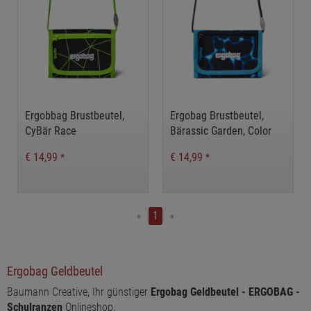
Ergobbag Brustbeutel,
Ergobag Brustbeutel,
CyBär Race
Bärassic Garden, Color
flash Edition
€ 14,99
€ 14,99
*
*
«
1
»
Ergobag Geldbeutel
Baumann Creative, Ihr günstiger
Ergobag Geldbeutel - ERGOBAG -
Schulranzen
Onlineshop.