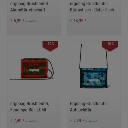
ergobag Brustbeutel
ergobag Brustbeutel
AlarmBärreitschaft
Bärtastisch - Color flash
Edition
€ 5,99
€ 14,99
*
*
€ 14,99
*
- 50 %
- 50 %
ergobag Brustbeutel,
Ergobag Brustbeutel,
FeuerspeiBär, LUMI
AbtauchBär
EDITION
€ 7,49
€ 7,49
*
*
€ 14,99
€ 14,99
*
*