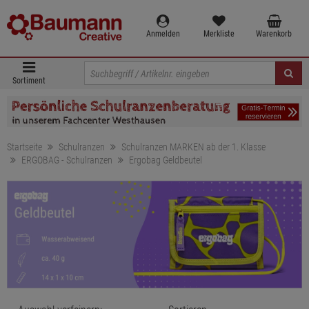
Anmelden
Merkliste
Warenkorb
Sortiment
Startseite
Schulranzen
Schulranzen MARKEN ab der 1. Klasse
ERGOBAG - Schulranzen
Ergobag Geldbeutel